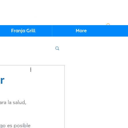
Iniciar sesión
Franja Grill
More
or
ra la salud, 
go es posible 