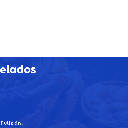
gelados
 Tulipán,