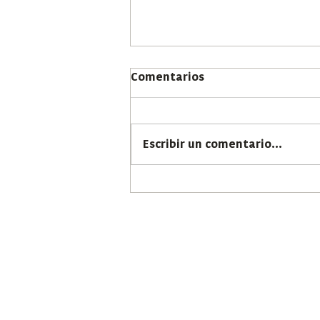
Comentarios
Escribir un comentario...
Descubre la vitamina D:
clave para huesos fuertes
y salud óptima