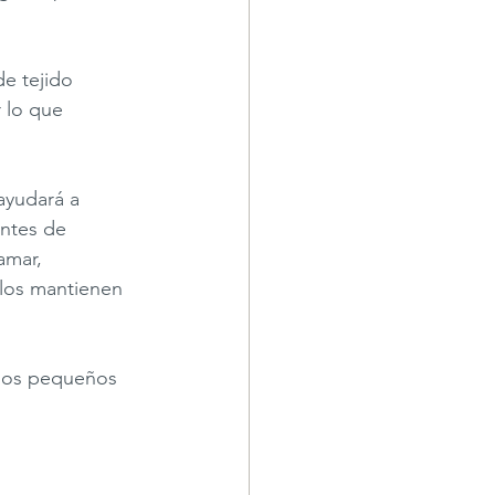
e tejido 
 lo que 
ayudará a 
entes de 
amar, 
 los mantienen 
dos pequeños 