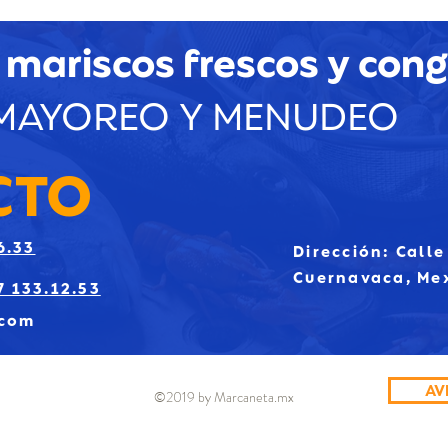
 mariscos
frescos y con
MAYOREO Y MENUDEO
CTO
6.33
Dirección: Calle
Cuernavaca, Me
7 133.12.53
.com
AV
©2019 by Marcaneta.mx