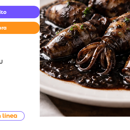
ito
pra
CU
 línea