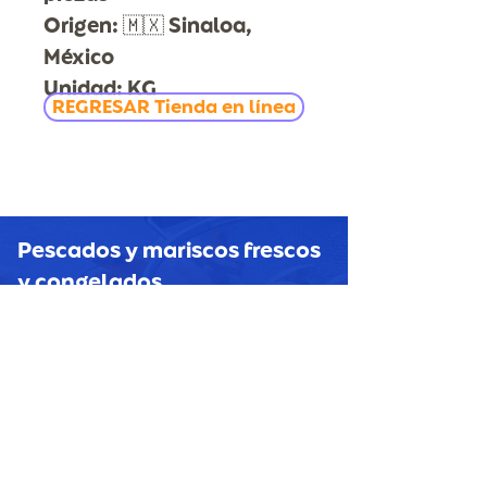
Origen: 🇲🇽 Sinaloa,
México
Unidad: KG
REGRESAR Tienda en línea
Pescados y mariscos
frescos
y congelados
HORECAS, MAYOREO Y
MENUDEO
CONTACTO
Tel Oficina: 777 311.26.33
Móvil y Whatsapp: 777