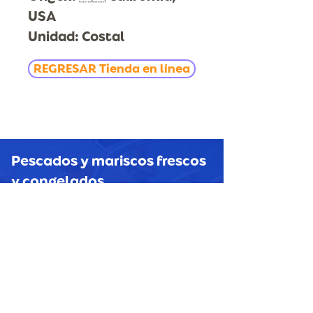
USA
Unidad: Costal
REGRESAR Tienda en línea
Pescados y mariscos
frescos
y congelados
HORECAS, MAYOREO Y
MENUDEO
CONTACTO
Tel Oficina: 777 311.26.33
Móvil y Whatsapp: 777