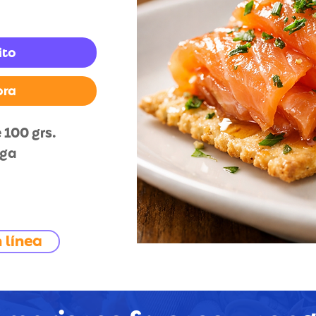
ito
pra
100 grs.
ega
 línea