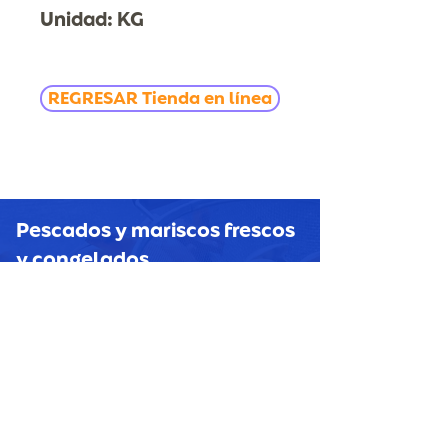
Unidad: KG
REGRESAR Tienda en línea
Pescados y mariscos
frescos
y congelados
HORECAS, MAYOREO Y
MENUDEO
CONTACTO
Tel Oficina: 777 311.26.33
Móvil y Whatsapp: 777