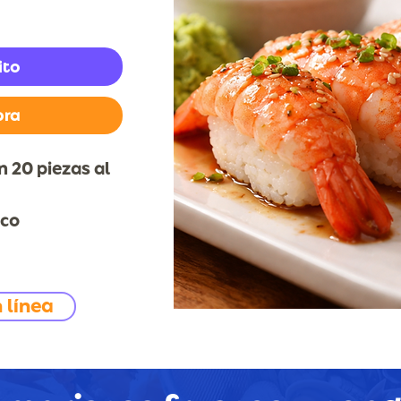
ito
pra
 20 piezas al
ico
 línea