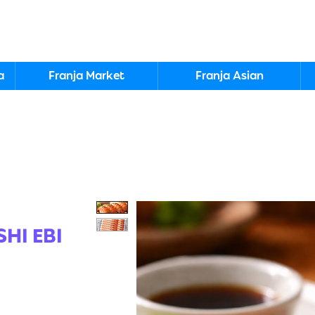
a
Franja Market
Franja Asian
HI EBI