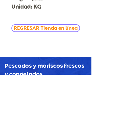
Unidad: KG
REGRESAR Tienda en línea
Pescados y mariscos
frescos
y congelados
HORECAS, MAYOREO Y
MENUDEO
CONTACTO
Tel Oficina: 777 311.26.33
Móvil y Whatsapp: 777